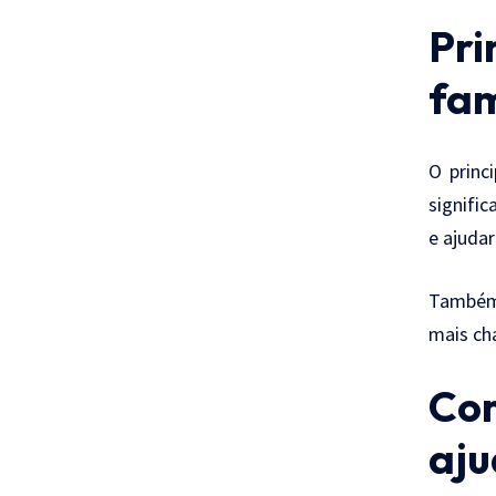
Pri
fam
O princ
signifi
e ajudar
Também 
mais ch
Com
aju