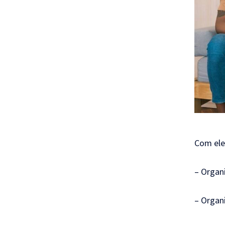
Com ele
– Organi
– Organi