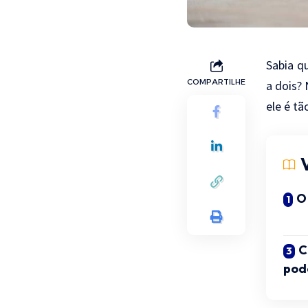
Sabia q
COMPARTILHE
a dois?
ele é t
O
C
pode