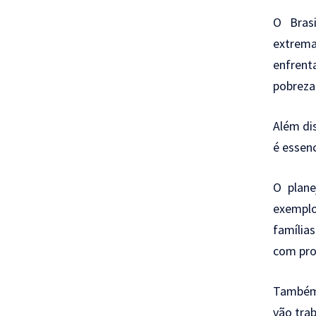
O Bras
extrema
enfrent
pobreza
Além dis
é essenc
O plane
exemplo
família
com pro
Também 
vão trab