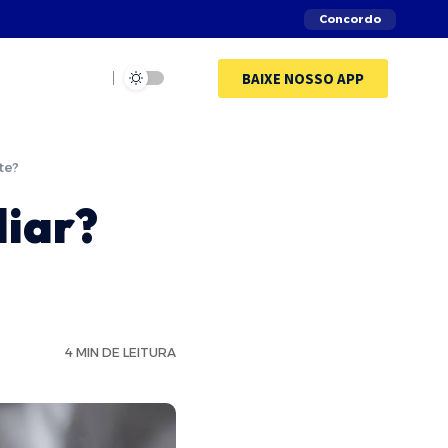
Concordo
BAIXE NOSSO APP
te?
liar?
4 MIN DE LEITURA