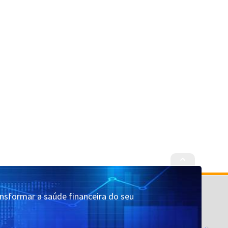
Cadastrar
Quem Somos
ansformar a saúde financeira do seu