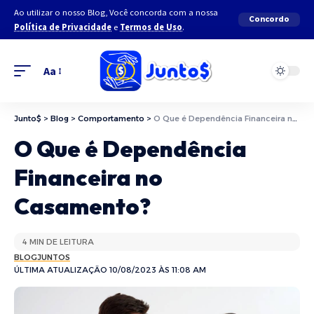
Ao utilizar o nosso Blog, Você concorda com a nossa
Concordo
Política de Privacidade
e
Termos de Uso
.
Aa
Junto$
>
Blog
>
Comportamento
>
O Que é Dependência Financeira no Casamento?
O Que é Dependência
Financeira no
Casamento?
4 MIN DE LEITURA
BLOGJUNTOS
ÚLTIMA ATUALIZAÇÃO 10/08/2023 ÀS 11:08 AM