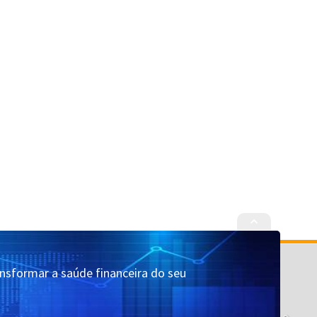
Cadastrar
Quem Somos
ansformar a saúde financeira do seu