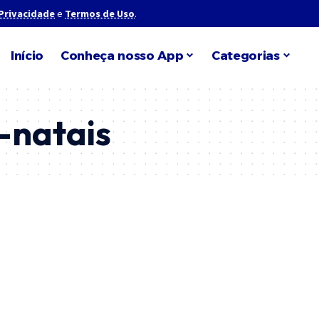
 Privacidade
e
Termos de Uso
.
Início
Conheça nosso App
Categorias
-natais