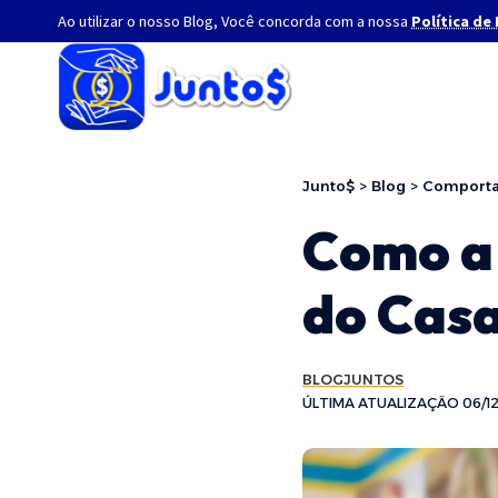
Ao utilizar o nosso Blog, Você concorda com a nossa
Política de
Junto$
>
Blog
>
Comport
Como a 
do Casa
BLOGJUNTOS
ÚLTIMA ATUALIZAÇÃO 06/12