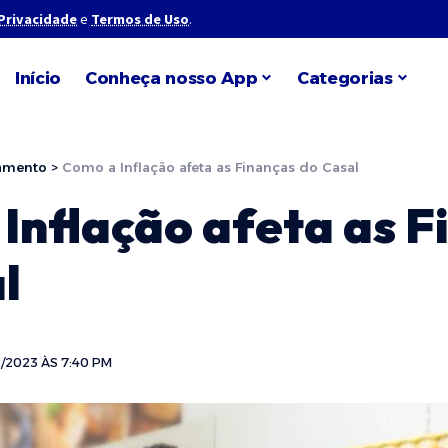
 Privacidade
e
Termos de Uso
.
Início
Conheça nosso App
Categorias
amento
>
Como a Inflação afeta as Finanças do Casal
Inflação afeta as F
l
/2023 ÀS 7:40 PM