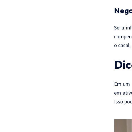
Nego
Se a in
compens
o casal,
Dic
Em um ce
em ativ
Isso pod