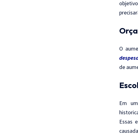
objetiv
precisar
Orça
O aumen
despesa
de aume
Escol
Em um 
histori
Essas e
causada 