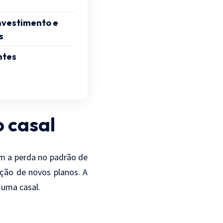
nvestimento e
s
ntes
o casal
m a perda no padrão de
ação de novos planos. A
 uma casal.