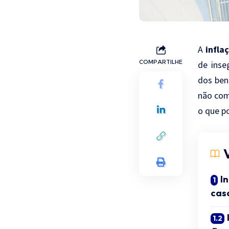
A
infla
COMPARTILHE
de inse
dos ben
não com
o que p
I
cas