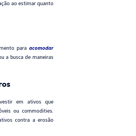
lação ao estimar quanto
çamento para
acomodar
 ou a busca de maneiras
ros
vestir em ativos que
óveis ou commodities.
ativos contra a erosão