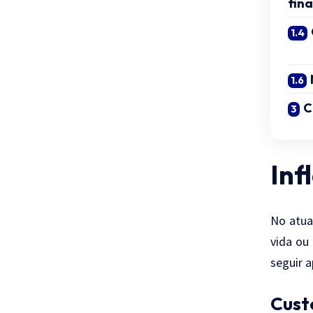
fin
C
Inf
No atua
vida ou
seguir 
Cust