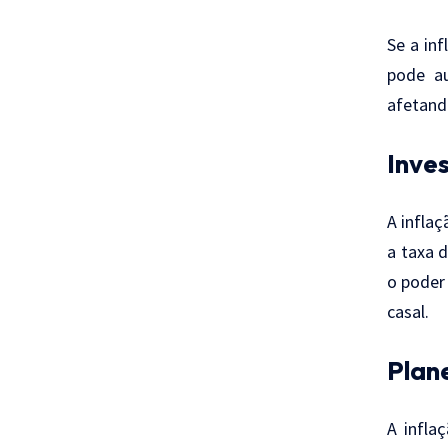
Se a inf
pode a
afetand
Inve
A infla
a taxa d
o poder
casal.
Plan
A infla