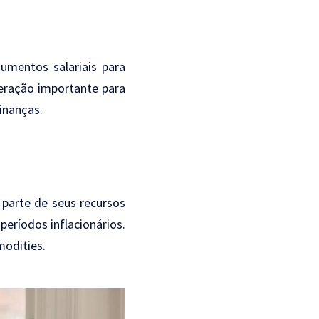
umentos salariais para
eração importante para
finanças.
r parte de seus recursos
eríodos inflacionários.
modities.