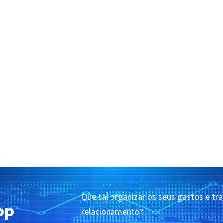
1
2
3
4
Que tal organizar os seus gastos e tr
pp
relacionamento?