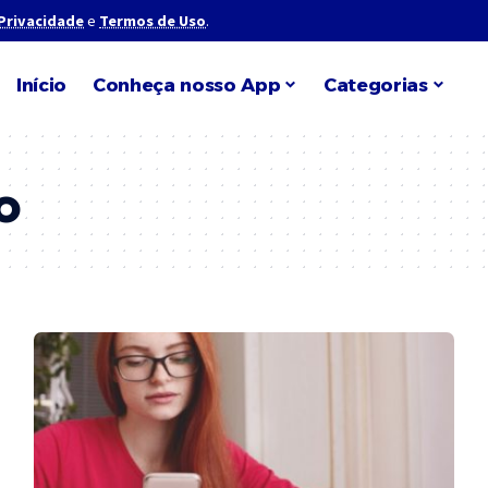
 Privacidade
e
Termos de Uso
.
Início
Conheça nosso App
Categorias
o