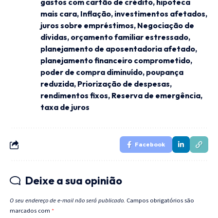
gastos com cartão de crédito
,
hipoteca
mais cara
,
Inflação
,
investimentos afetados
,
juros sobre empréstimos
,
Negociação de
dívidas
,
orçamento familiar estressado
,
planejamento de aposentadoria afetado
,
planejamento financeiro comprometido
,
poder de compra diminuído
,
poupança
reduzida
,
Priorização de despesas
,
rendimentos fixos
,
Reserva de emergência
,
taxa de juros
Facebook
Deixe a sua opinião
O seu endereço de e-mail não será publicado.
Campos obrigatórios são
marcados com
*