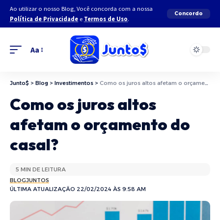
Ao utilizar o nosso Blog, Você concorda com a nossa
Concordo
Política de Privacidade
e
Termos de Uso
.
Aa
Junto$
>
Blog
>
Investimentos
>
Como os juros altos afetam o orçamento do casal?
Como os juros altos
afetam o orçamento do
casal?
5 MIN DE LEITURA
BLOGJUNTOS
ÚLTIMA ATUALIZAÇÃO 22/02/2024 ÀS 9:58 AM