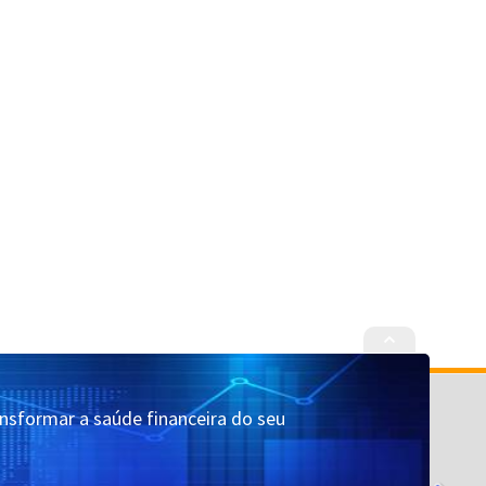
Cadastrar
Quem Somos
ansformar a saúde financeira do seu