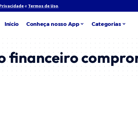
 Privacidade
e
Termos de Uso
.
Início
Conheça nosso App
Categorias
o financeiro compro