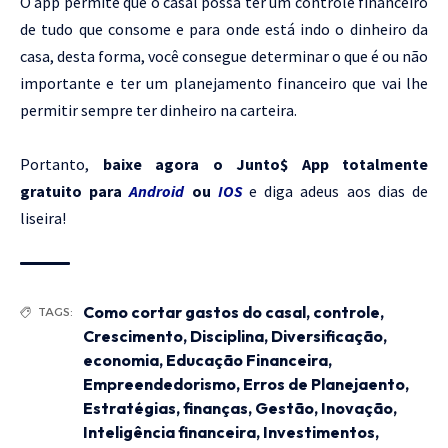
O app permite que o casal possa ter um controle financeiro
de tudo que consome e para onde está indo o dinheiro da
casa, desta forma, você consegue determinar o que é ou não
importante e ter um planejamento financeiro que vai lhe
permitir sempre ter dinheiro na carteira.
Portanto,
baixe agora o Junto$ App totalmente
gratuito para
Android
ou
IOS
e diga adeus aos dias de
liseira!
Como cortar gastos do casal
,
controle
,
TAGS:
Crescimento
,
Disciplina
,
Diversificação
,
economia
,
Educação Financeira
,
Empreendedorismo
,
Erros de Planejaento
,
Estratégias
,
finanças
,
Gestão
,
Inovação
,
Inteligência financeira
,
Investimentos
,