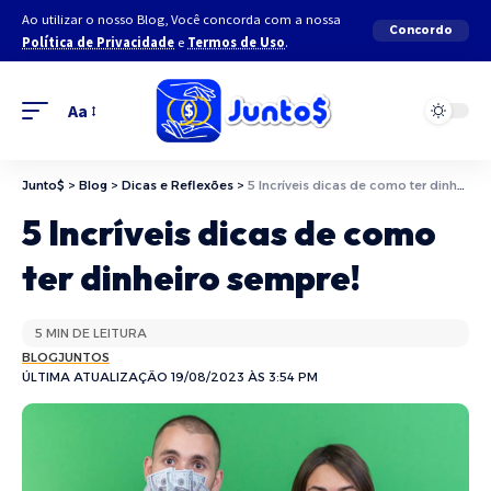
Ao utilizar o nosso Blog, Você concorda com a nossa
Concordo
Política de Privacidade
e
Termos de Uso
.
Aa
Junto$
>
Blog
>
Dicas e Reflexões
>
5 Incríveis dicas de como ter dinheiro sempre!
5 Incríveis dicas de como
ter dinheiro sempre!
5 MIN DE LEITURA
BLOGJUNTOS
ÚLTIMA ATUALIZAÇÃO 19/08/2023 ÀS 3:54 PM