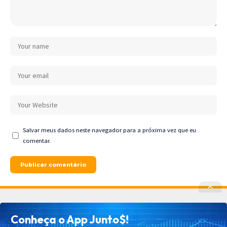
Salvar meus dados neste navegador para a próxima vez que eu
comentar.
Política de Privacidade
Política de Cookies
Conheça o App Junto$!
Termos de Uso
Contato
Cadastrar
Quem Somos