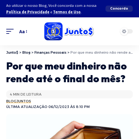
Ao utilizar o nosso Blog, Você concorda com a nossa
Concordo
Política de Privacidade
e
Termos de Uso
.
Aa
Junto$
>
Blog
>
Finanças Pessoais
>
Por que meu dinheiro não rende até o final do mês?
Por que meu dinheiro não
rende até o final do mês?
4 MIN DE LEITURA
BLOGJUNTOS
ÚLTIMA ATUALIZAÇÃO 06/12/2023 ÀS 8:10 PM