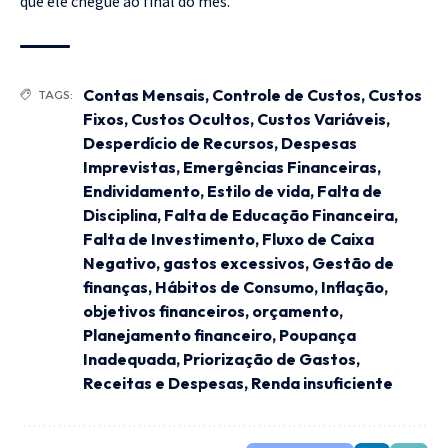
que ele chegue ao final do mês.
Contas Mensais
,
Controle de Custos
,
Custos
TAGS:
Fixos
,
Custos Ocultos
,
Custos Variáveis
,
Desperdício de Recursos
,
Despesas
Imprevistas
,
Emergências Financeiras
,
Endividamento
,
Estilo de vida
,
Falta de
Disciplina
,
Falta de Educação Financeira
,
Falta de Investimento
,
Fluxo de Caixa
Negativo
,
gastos excessivos
,
Gestão de
finanças
,
Hábitos de Consumo
,
Inflação
,
objetivos financeiros
,
orçamento
,
Planejamento financeiro
,
Poupança
Inadequada
,
Priorização de Gastos
,
Receitas e Despesas
,
Renda insuficiente