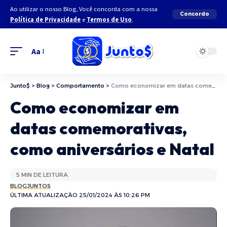
Ao utilizar o nosso Blog, Você concorda com a nossa
Concordo
Política de Privacidade
e
Termos de Uso
.
Aa
Junto$
>
Blog
>
Comportamento
>
Como economizar em datas comemorativas, como aniversários e Natal
Como economizar em
datas comemorativas,
como aniversários e Natal
5 MIN DE LEITURA
BLOGJUNTOS
ÚLTIMA ATUALIZAÇÃO 25/01/2024 ÀS 10:26 PM