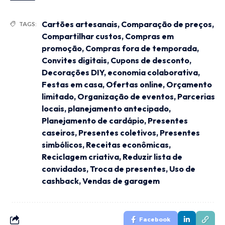
Cartões artesanais
,
Comparação de preços
,
TAGS:
Compartilhar custos
,
Compras em
promoção
,
Compras fora de temporada
,
Convites digitais
,
Cupons de desconto
,
Decorações DIY
,
economia colaborativa
,
Festas em casa
,
Ofertas online
,
Orçamento
limitado
,
Organização de eventos
,
Parcerias
locais
,
planejamento antecipado
,
Planejamento de cardápio
,
Presentes
caseiros
,
Presentes coletivos
,
Presentes
simbólicos
,
Receitas econômicas
,
Reciclagem criativa
,
Reduzir lista de
convidados
,
Troca de presentes
,
Uso de
cashback
,
Vendas de garagem
Facebook