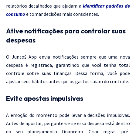
relatórios detalhados que ajudam a
identificar padrões de
consumo
e tomar decisões mais conscientes.
Ative notificações para controlar suas
despesas
O Junto$ App envia notificações sempre que uma nova
despesa é registrada, garantindo que você tenha total
controle sobre suas finanças. Dessa forma, você pode
ajustar seus hábitos antes que os gastos saiam do controle.
Evite apostas impulsivas
A emoção do momento pode levar a decisões impulsivas.
Antes de apostar, pergunte-se se essa despesa está dentro
do seu planejamento financeiro. Criar regras pré-