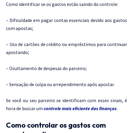
Como identificar se os gastos estão saindo do controle:
– Dificuldade em pagar contas essenciais devido aos gastos
com apostas;
– Uso de cartões de crédito ou empréstimos para continuar
apostando;
– Ocultamento de despesas do parceiro;
– Sensação de culpa ou arrependimento após apostar.
Se você ou seu parceiro se identificam com esses sinais, é
hora de buscar um
controle mais eficiente das finanças
.
Como controlar os gastos com