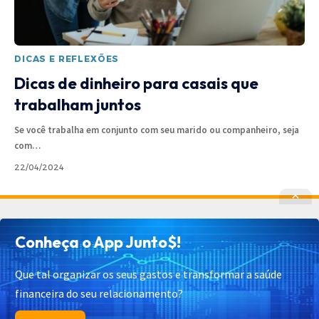
DICAS E REFLEXÕES
Dicas de dinheiro para casais que
trabalham juntos
Se você trabalha em conjunto com seu marido ou companheiro, seja
com
…
22/04/2024
Política de Privacidade
Política de Cookies
Conheça o App Junto$!
Termos de Uso
Contato
Cadastrar
Quem Somos
Que tal organizar os seus gastos e transformar a saúde
financeira do seu relacionamento?
© 2025 Junto$ App – Todos os Direitos Reservados.