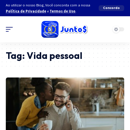
Ao utilizar o nosso Blog, Você concorda com a nossa
Concordo
Política de Privacidade
e
Termos de Uso
.
Tag:
Vida pessoal