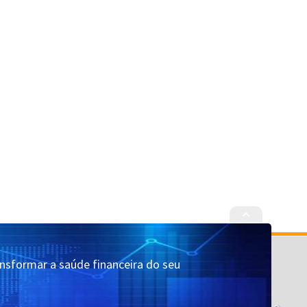
Cadastrar
Quem Somos
ansformar a saúde financeira do seu