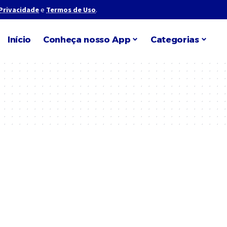
 Privacidade
e
Termos de Uso
.
Início
Conheça nosso App
Categorias