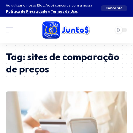
Ao utilizar o nosso Blog, Você concorda com a nossa
Concordo
Política de Privacidade
e
Termos de Uso
.
Tag:
sites de comparação
de preços