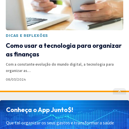
DICAS E REFLEXÕES
Como usar a tecnologia para organizar
as finanças
Com a constante evolução do mundo digital, a tecnologia para
organizar as
…
08/03/2024
Política de Privacidade
Política de Cookies
Conheça o App Junto$!
Termos de Uso
Contato
Cadastrar
Quem Somos
Que tal organizar os seus gastos e transformar a saúde