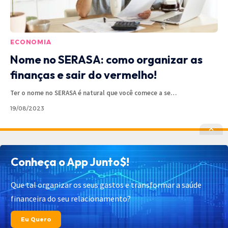
ECONOMIA
Nome no SERASA: como organizar as
finanças e sair do vermelho!
Ter o nome no SERASA é natural que você comece a se
…
19/08/2023
Política de Privacidade
Política de Cookies
Conheça o App Junto$!
Termos de Uso
Contato
Cadastrar
Quem Somos
Que tal organizar os seus gastos e transformar a saúde
financeira do seu relacionamento?
© 2025 Junto$ App – Todos os Direitos Reservados.