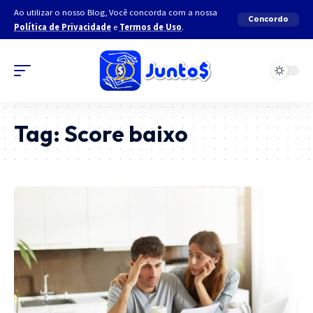
Ao utilizar o nosso Blog, Você concorda com a nossa
Concordo
Política de Privacidade
e
Termos de Uso
.
Tag:
Score baixo