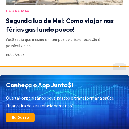
ECONOMIA
Segunda lua de Mel: Como viajar nas
férias gastando pouco!
Você sabia que mesmo em tempos de crise e recessão é
possível viajar
…
19/07/2023
Política de Privacidade
Política de Cookies
Conheça o App Junto$!
Termos de Uso
Contato
Cadastrar
Quem Somos
Que tal organizar os seus gastos e transformar a saúde
financeira do seu relacionamento?
© 2025 Junto$ App – Todos os Direitos Reservados.