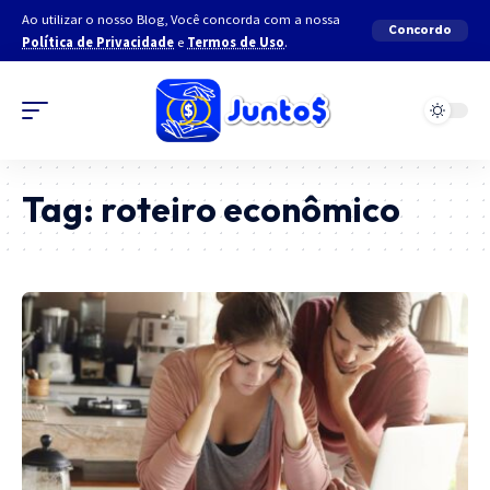
Ao utilizar o nosso Blog, Você concorda com a nossa
Concordo
Política de Privacidade
e
Termos de Uso
.
Tag:
roteiro econômico