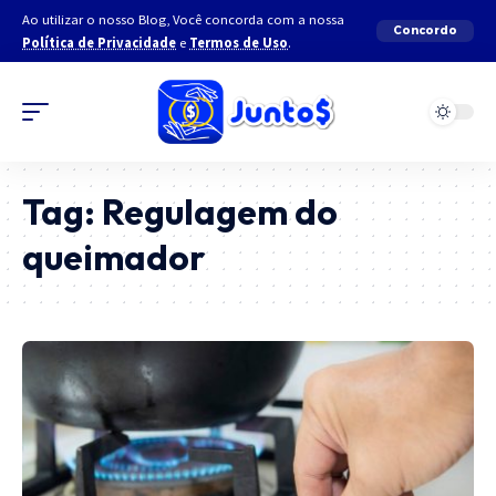
Ao utilizar o nosso Blog, Você concorda com a nossa
Concordo
Política de Privacidade
e
Termos de Uso
.
Tag:
Regulagem do
queimador