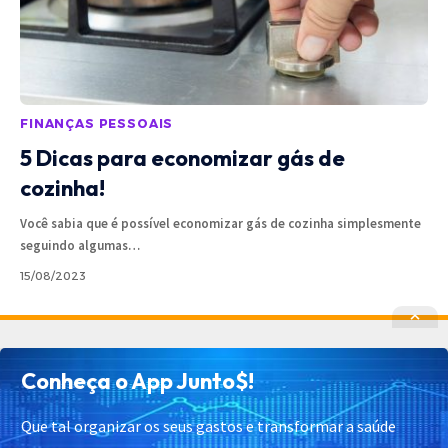
FINANÇAS PESSOAIS
5 Dicas para economizar gás de
cozinha!
Você sabia que é possível economizar gás de cozinha simplesmente
seguindo algumas
…
15/08/2023
Política de Privacidade
Política de Cookies
Conheça o App Junto$!
Termos de Uso
Contato
Cadastrar
Quem Somos
Que tal organizar os seus gastos e transformar a saúde