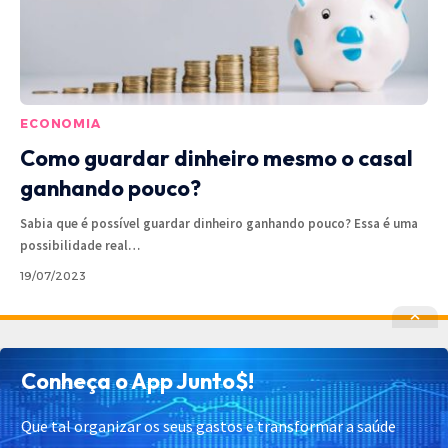
ECONOMIA
Como guardar dinheiro mesmo o casal
ganhando pouco?
Sabia que é possível guardar dinheiro ganhando pouco? Essa é uma
possibilidade real
…
19/07/2023
Política de Privacidade
Política de Cookies
Conheça o App Junto$!
Termos de Uso
Contato
Cadastrar
Quem Somos
Que tal organizar os seus gastos e transformar a saúde