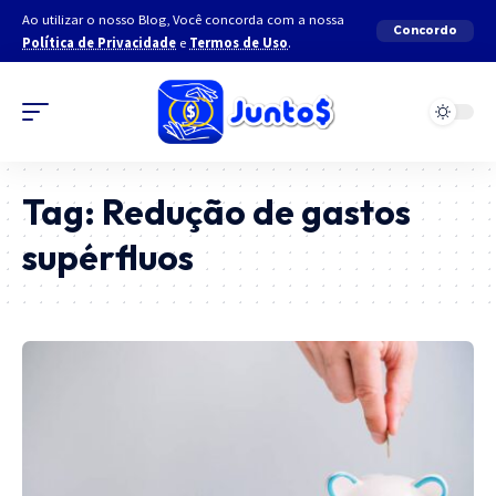
Ao utilizar o nosso Blog, Você concorda com a nossa
Concordo
Política de Privacidade
e
Termos de Uso
.
Tag:
Redução de gastos
supérfluos