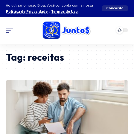
Ao utilizar o nosso Blog, Você concorda com a nossa
Concordo
Política de Privacidade
e
Termos de Uso
.
Tag:
receitas