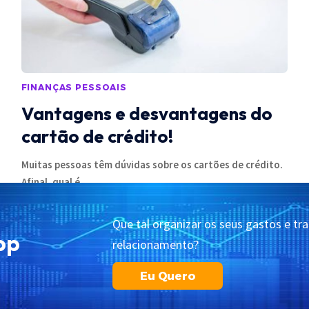
FINANÇAS PESSOAIS
Vantagens e desvantagens do
cartão de crédito!
Muitas pessoas têm dúvidas sobre os cartões de crédito.
Afinal, qual é
…
05/09/2023
Que tal organizar os seus gastos e tr
pp
relacionamento?
Política de Cookies
Termos de Uso
Contato