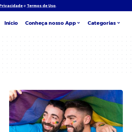
 Privacidade
e
Termos de Uso
.
Início
Conheça nosso App
Categorias