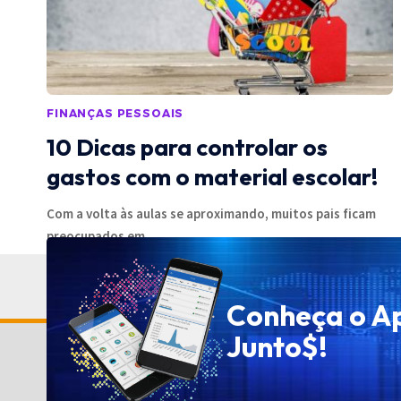
FINANÇAS PESSOAIS
10 Dicas para controlar os
gastos com o material escolar!
Com a volta às aulas se aproximando, muitos pais ficam
preocupados em
…
06/12/2023
Conheça o A
Junto$!
Política de Privacidade