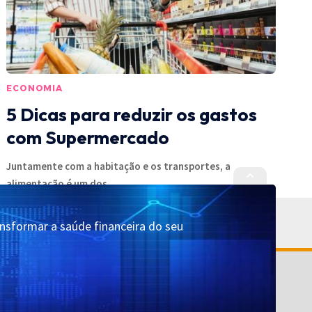
ECONOMIA
5 Dicas para reduzir os gastos
com Supermercado
Juntamente com a habitação e os transportes, a
alimentação é um dos
…
10/08/2023
ansformar a saúde financeira do seu
Cadastrar
Quem Somos