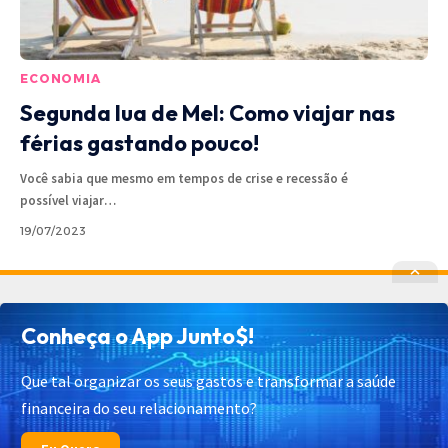
ECONOMIA
Segunda lua de Mel: Como viajar nas
férias gastando pouco!
Você sabia que mesmo em tempos de crise e recessão é
possível viajar
…
19/07/2023
Política de Privacidade
Política de Cookies
Conheça o App Junto$!
Termos de Uso
Contato
Cadastrar
Quem Somos
Que tal organizar os seus gastos e transformar a saúde
financeira do seu relacionamento?
© 2025 Junto$ App – Todos os Direitos Reservados.