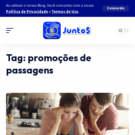
Ao utilizar o nosso Blog, Você concorda com a nossa
Concordo
Política de Privacidade
e
Termos de Uso
.
Tag:
promoções de
passagens