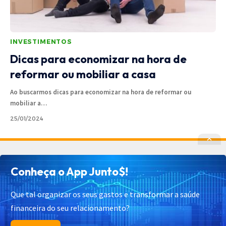
INVESTIMENTOS
Dicas para economizar na hora de
reformar ou mobiliar a casa
Ao buscarmos dicas para economizar na hora de reformar ou
mobiliar a
…
25/01/2024
Política de Privacidade
Política de Cookies
Conheça o App Junto$!
Termos de Uso
Contato
Cadastrar
Quem Somos
Que tal organizar os seus gastos e transformar a saúde
financeira do seu relacionamento?
© 2025 Junto$ App – Todos os Direitos Reservados.