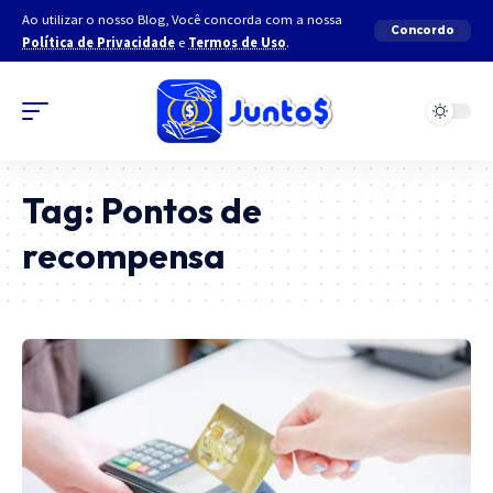
Ao utilizar o nosso Blog, Você concorda com a nossa
Concordo
Política de Privacidade
e
Termos de Uso
.
Tag:
Pontos de
recompensa