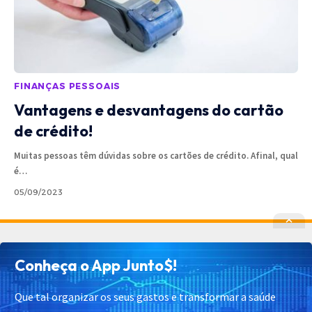
FINANÇAS PESSOAIS
Vantagens e desvantagens do cartão
de crédito!
Muitas pessoas têm dúvidas sobre os cartões de crédito. Afinal, qual
é
…
05/09/2023
Política de Privacidade
Política de Cookies
Conheça o App Junto$!
Termos de Uso
Contato
Cadastrar
Quem Somos
Que tal organizar os seus gastos e transformar a saúde