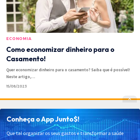
ECONOMIA
Como economizar dinheiro para o
Casamento!
Quer economizar dinheiro para o casamento? Saiba que é possível!
Neste artigo,
…
15/08/2023
Política de Privacidade
Política de Cookies
Conheça o App Junto$!
Termos de Uso
Contato
Cadastrar
Quem Somos
Que tal organizar os seus gastos e transformar a saúde