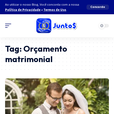
Ao utilizar o nosso Blog, Você concorda com a nossa
Concordo
Política de Privacidade
e
Termos de Uso
.
Tag:
Orçamento
matrimonial