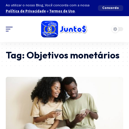
Ao utilizar o nosso Blog, Você concorda com a nossa
Concordo
Política de Privacidade
e
Termos de Uso
.
Tag:
Objetivos monetários