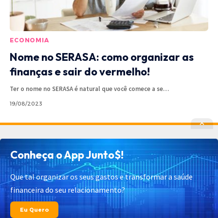
ECONOMIA
Nome no SERASA: como organizar as
finanças e sair do vermelho!
Ter o nome no SERASA é natural que você comece a se
…
19/08/2023
Política de Privacidade
Política de Cookies
Conheça o App Junto$!
Termos de Uso
Contato
Cadastrar
Quem Somos
Que tal organizar os seus gastos e transformar a saúde
financeira do seu relacionamento?
© 2025 Junto$ App – Todos os Direitos Reservados.