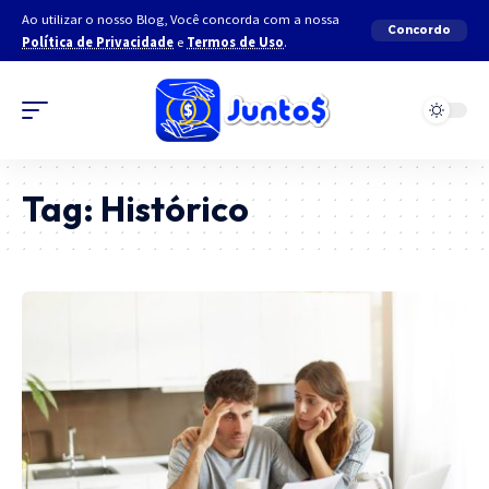
Ao utilizar o nosso Blog, Você concorda com a nossa
Concordo
Política de Privacidade
e
Termos de Uso
.
Tag:
Histórico