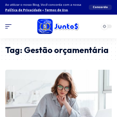
Ao utilizar o nosso Blog, Você concorda com a nossa
Concordo
Política de Privacidade
e
Termos de Uso
.
Tag:
Gestão orçamentária