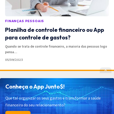
FINANÇAS PESSOAIS
Planilha de controle financeiro ou App
para controle de gastos?
Quando se trata de controle financeiro, a maioria das pessoas logo
pensa
…
05/09/2023
Política de Privacidade
Política de Cookies
Conheça o App Junto$!
Termos de Uso
Contato
Cadastrar
Quem Somos
Que tal organizar os seus gastos e transformar a saúde
financeira do seu relacionamento?
© 2025 Junto$ App – Todos os Direitos Reservados.