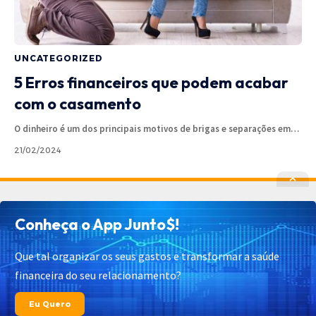
UNCATEGORIZED
5 Erros financeiros que podem acabar
com o casamento
O dinheiro é um dos principais motivos de brigas e separações em
…
21/02/2024
Política de Privacidade
Política de Cookies
Conheça o App Junto$!
Termos de Uso
Contato
Cadastrar
Quem Somos
Que tal organizar os seus gastos e transformar a saúde
financeira do seu relacionamento?
© 2025 Junto$ App – Todos os Direitos Reservados.