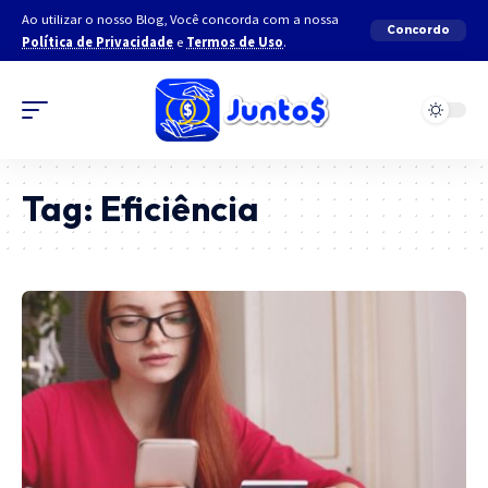
Ao utilizar o nosso Blog, Você concorda com a nossa
Concordo
Política de Privacidade
e
Termos de Uso
.
Tag:
Eficiência