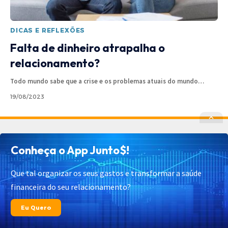
DICAS E REFLEXÕES
Falta de dinheiro atrapalha o
relacionamento?
Todo mundo sabe que a crise e os problemas atuais do mundo
…
19/08/2023
Política de Privacidade
Política de Cookies
Conheça o App Junto$!
Termos de Uso
Contato
Cadastrar
Quem Somos
Que tal organizar os seus gastos e transformar a saúde
financeira do seu relacionamento?
© 2025 Junto$ App – Todos os Direitos Reservados.