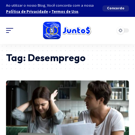
Ao utilizar o nosso Blog, Você concorda com a nossa
Concordo
Política de Privacidade
e
Termos de Uso
.
Tag:
Desemprego