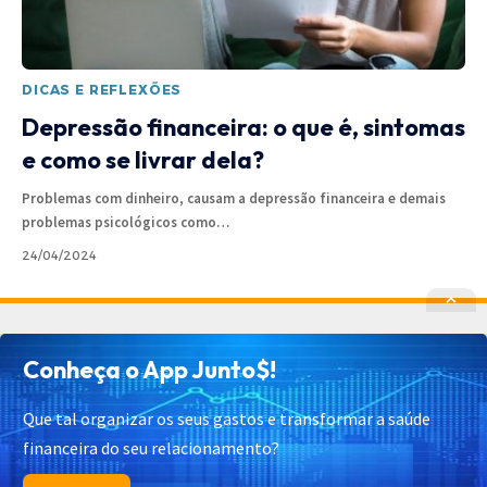
DICAS E REFLEXÕES
Depressão financeira: o que é, sintomas
e como se livrar dela?
Problemas com dinheiro, causam a depressão financeira e demais
problemas psicológicos como
…
24/04/2024
Política de Privacidade
Política de Cookies
Conheça o App Junto$!
Termos de Uso
Contato
Cadastrar
Quem Somos
Que tal organizar os seus gastos e transformar a saúde
financeira do seu relacionamento?
© 2025 Junto$ App – Todos os Direitos Reservados.