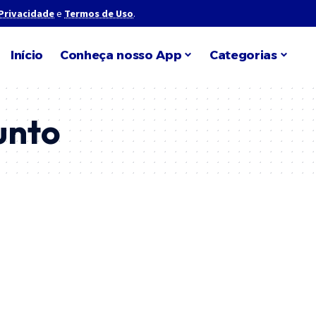
 Privacidade
e
Termos de Uso
.
Início
Conheça nosso App
Categorias
unto