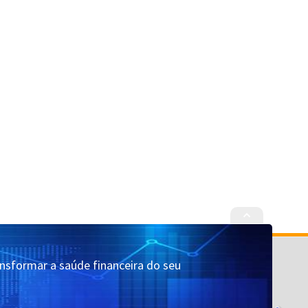
Cadastrar
Quem Somos
ansformar a saúde financeira do seu