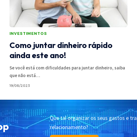
INVESTIMENTOS
Como juntar dinheiro rápido
ainda este ano!
Se você está com dificuldades para juntar dinheiro, saiba
que não está
…
19/08/2023
Que tal organizar os seus gastos e tr
pp
Política de Cookies
Termos de Uso
Contato
relacionamento?