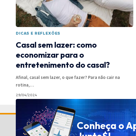
DICAS E REFLEXÕES
Casal sem lazer: como
economizar para o
entretenimento do casal?
Afinal, casal sem lazer, o que fazer? Para não cair na
rotina,
…
29/04/2024
Conheça o A
Política de Privacidade