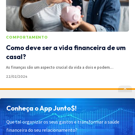
COMPORTAMENTO
Como deve ser a vida financeira de um
casal?
As finanças são um aspecto crucial da vida a dois e podem
…
22/02/2024
Política de Privacidade
Política de Cookies
Conheça o App Junto$!
Termos de Uso
Contato
Cadastrar
Quem Somos
Que tal organizar os seus gastos e transformar a saúde
financeira do seu relacionamento?