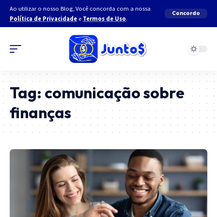
Ao utilizar o nosso Blog, Você concorda com a nossa
Concordo
Política de Privacidade
e
Termos de Uso
.
Tag:
comunicação sobre
finanças