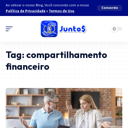
Ao utilizar o nosso Blog, Você concorda com a nossa
Concordo
Política de Privacidade
e
Termos de Uso
.
Tag:
compartilhamento
financeiro