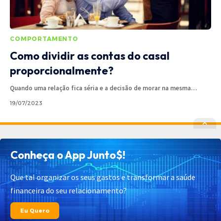
COMPORTAMENTO
Como dividir as contas do casal
proporcionalmente?
Quando uma relação fica séria e a decisão de morar na mesma
…
19/07/2023
Política de Privacidade
Política de Cookies
Conheça o App Junto$!
Termos de Uso
Contato
Cadastrar
Quem Somos
Que tal organizar os seus gastos e transformar a saúde
financeira do seu relacionamento?
© 2025 Junto$ App – Todos os Direitos Reservados.