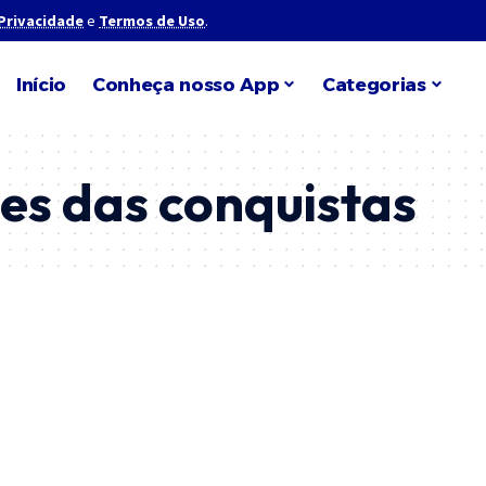
 Privacidade
e
Termos de Uso
.
Início
Conheça nosso App
Categorias
s das conquistas