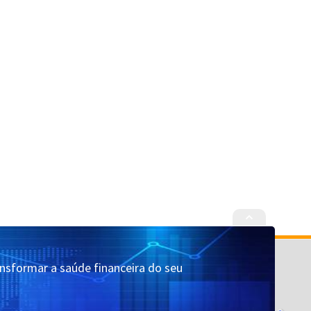
Cadastrar
Quem Somos
ansformar a saúde financeira do seu