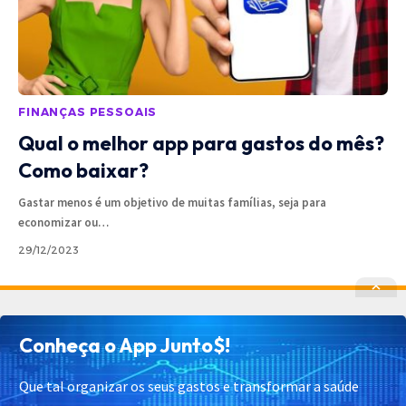
FINANÇAS PESSOAIS
Qual o melhor app para gastos do mês?
Como baixar?
Gastar menos é um objetivo de muitas famílias, seja para
economizar ou
…
29/12/2023
Política de Privacidade
Política de Cookies
Conheça o App Junto$!
Termos de Uso
Contato
Cadastrar
Quem Somos
Que tal organizar os seus gastos e transformar a saúde