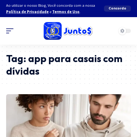
Ao utilizar o nosso Blog, Você concorda com a nossa
Concordo
Política de Privacidade
e
Termos de Uso
.
Tag:
app para casais com
dívidas