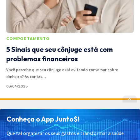
COMPORTAMENTO
5 Sinais que seu cônjuge está com
problemas financeiros
Você percebe que seu cônjuge está evitando conversar sobre
dinheiro? As contas
…
03/04/2025
Política de Privacidade
Política de Cookies
Conheça o App Junto$!
Termos de Uso
Contato
Cadastrar
Quem Somos
Que tal organizar os seus gastos e transformar a saúde