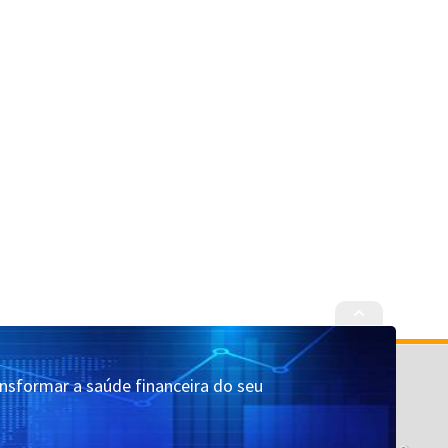
Cadastrar
Quem Somos
ansformar a saúde financeira do seu