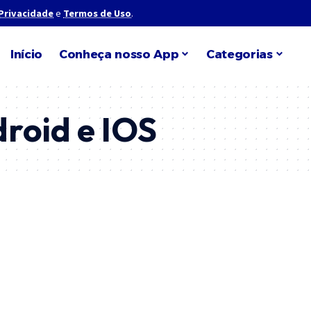
 Privacidade
e
Termos de Uso
.
Início
Conheça nosso App
Categorias
roid e IOS