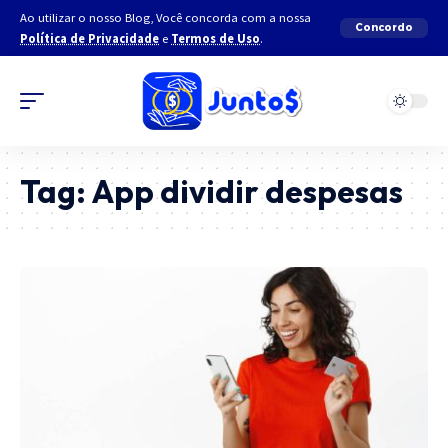
Ao utilizar o nosso Blog, Você concorda com a nossa
Concordo
Política de Privacidade
e
Termos de Uso
.
Tag:
App dividir despesas