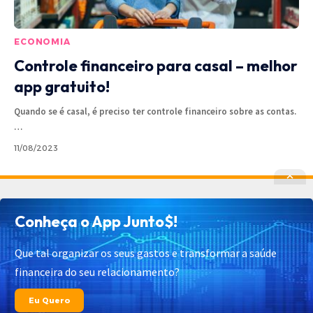
ECONOMIA
Controle financeiro para casal – melhor
app gratuito!
Quando se é casal, é preciso ter controle financeiro sobre as contas.
…
11/08/2023
Política de Privacidade
Política de Cookies
Conheça o App Junto$!
Termos de Uso
Contato
Cadastrar
Quem Somos
Que tal organizar os seus gastos e transformar a saúde
financeira do seu relacionamento?
© 2025 Junto$ App – Todos os Direitos Reservados.