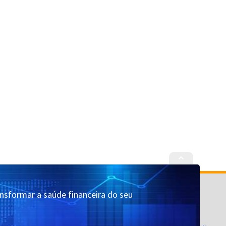
Cadastrar
Quem Somos
ansformar a saúde financeira do seu