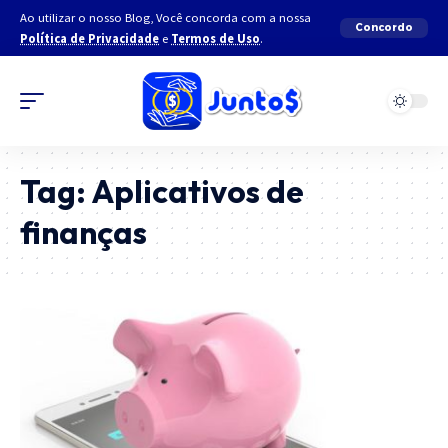
Ao utilizar o nosso Blog, Você concorda com a nossa
Concordo
Política de Privacidade
e
Termos de Uso
.
Tag:
Aplicativos de
finanças