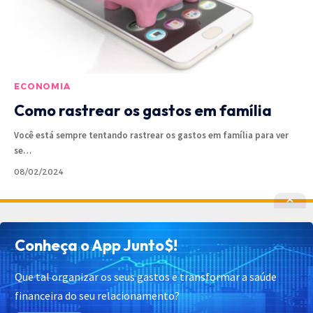
ECONOMIA
Como rastrear os gastos em família
Você está sempre tentando rastrear os gastos em família para ver
se
…
08/02/2024
Política de Privacidade
Política de Cookies
Conheça o App Junto$!
Termos de Uso
Contato
Cadastrar
Quem Somos
Que tal organizar os seus gastos e transformar a saúde
financeira do seu relacionamento?