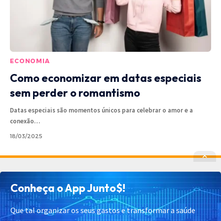
ECONOMIA
Como economizar em datas especiais
sem perder o romantismo
Datas especiais são momentos únicos para celebrar o amor e a
conexão
…
18/03/2025
Política de Privacidade
Política de Cookies
Conheça o App Junto$!
Termos de Uso
Contato
Cadastrar
Quem Somos
Que tal organizar os seus gastos e transformar a saúde