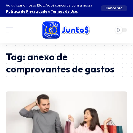
Ao utilizar o nosso Blog, Você concorda com a nossa
Concordo
Política de Privacidade
e
Termos de Uso
.
Tag:
anexo de
comprovantes de gastos