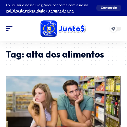
Ao utilizar o nosso Blog, Você concorda com a nossa
Concordo
Política de Privacidade
e
Termos de Uso
.
Tag:
alta dos alimentos