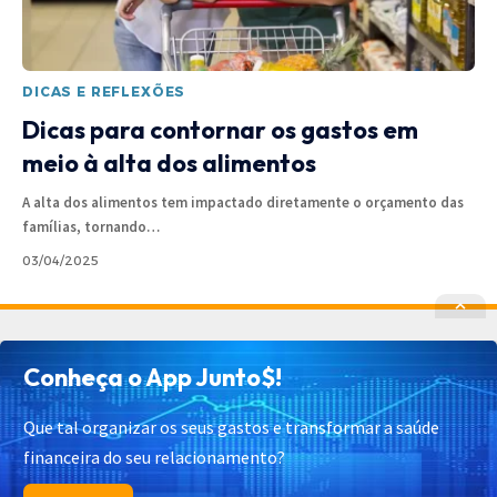
DICAS E REFLEXÕES
Dicas para contornar os gastos em
meio à alta dos alimentos
A alta dos alimentos tem impactado diretamente o orçamento das
famílias, tornando
…
03/04/2025
Política de Privacidade
Política de Cookies
Conheça o App Junto$!
Termos de Uso
Contato
Cadastrar
Quem Somos
Que tal organizar os seus gastos e transformar a saúde
financeira do seu relacionamento?
© 2025 Junto$ App – Todos os Direitos Reservados.