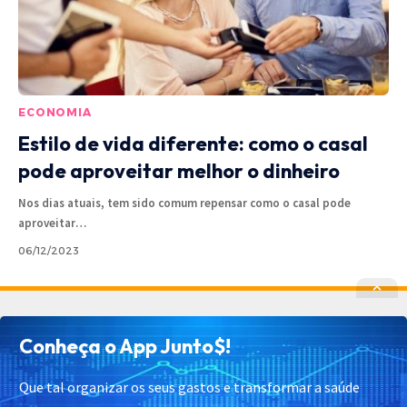
ECONOMIA
Estilo de vida diferente: como o casal
pode aproveitar melhor o dinheiro
Nos dias atuais, tem sido comum repensar como o casal pode
aproveitar
…
06/12/2023
Política de Privacidade
Política de Cookies
Conheça o App Junto$!
Termos de Uso
Contato
Cadastrar
Quem Somos
Que tal organizar os seus gastos e transformar a saúde