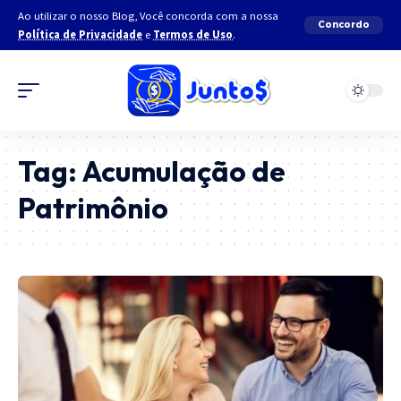
Ao utilizar o nosso Blog, Você concorda com a nossa
Concordo
Política de Privacidade
e
Termos de Uso
.
Tag:
Acumulação de
Patrimônio